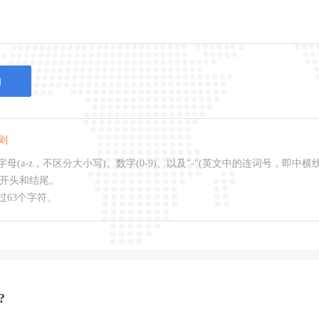
询
则
母(a-z，不区分大小写)、数字(0-9)、以及"-"(英文中的连词号，即中横
作开头和结尾。
过63个字符。
?