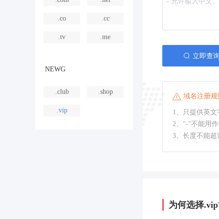
.co
.cc
.tv
.me
立即查
NEWG
.club
.shop
域名注册规
.vip
1、只提供英文字
2、"-"不能用
3、长度不能超
为何选择.vip